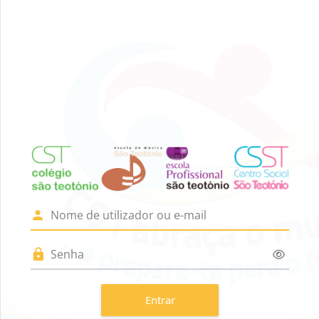
Ir para o conteúdo principal
Entrar em Colég
Nome de utilizador ou e-mail
Senha
Entrar